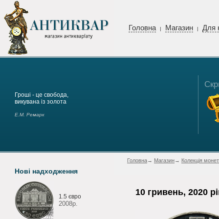
Головна
Магазин
Для 
|
|
Скр
Гроші - це свобода,
викувана із золота
Е.М. Ремарк
Головна
→
Магазин
→
Колекція монет
Нові надходження
10 гривень, 2020 рі
1.5 євро
2008р.