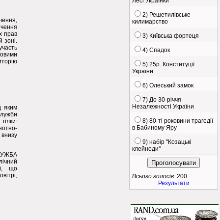
Лесі Українки
2) Решетилівське
чення,
килимарство
чення
х прав
3) Київська фортеця
й зоні.
участь
4) Спадок
ковими
иторію
5) 25р. Конституції
України
6) Олеський замок
7) До 30-річчя
Незалежності України
д яким
служби
8) 80-ті роковини трагедії
гілки:
в Бабиному Яру
нотно-
 внизу
9) набір "Козацькі
клейноди"
ЛУЖБА
лічний
ї, що
вітрі,
Всього голосів
: 200
Результати