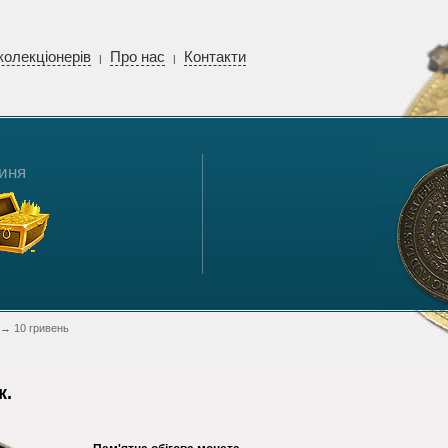
колекціонерів
Про нас
Контакти
|
|
иня
→ 10 гривень
к.