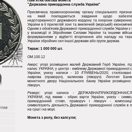
Пам'ятна обігова монета
"Державна прикордонна служба України"
Присвячена правоохоронному органу спеціального призна
на який покладаються завдання щодо забезпе
недоторканності державного кордону та охорони суверенни
України в її прилеглій зоні та виключній (морській) економічні
Одним з обов'язків Державної прикордонної служби України є 
у взаємодії зі Збройними Силами України та іншими війсь
формуваннями у відбитті вторгнення або нападу на тер
України збройних сил іншої держави або групи держав.
Тираж: 1 000 000 шт.
ОМ.100.12
Аверс:
угорі розміщено малий Державний Герб України, пі
напис УКРАЇНА; у центрі - емблему Державної прикордонної 
України; унизу написи - 10 /ГРИВЕНЬ/2020; стилізовані 
лаврова (праворуч), калинова (ліворуч). Логотип Банк
монетного двору Національного банку України розміщено
ліворуч.
Реверс:
угорі написи - ДЕРЖАВНА/ПРИКОРДОННА/С
УКРАЇНИ, під якими - обрис карти України, унизу - симво
прикордонний стовп, праворуч і ліворуч - композиці
символізують діяльність Державної прикордонної служби в по
плав
на суші і на морі.
Монета з ролу, без капсули;