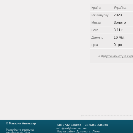
Україна
Країна
2023
Рік випуску
Золото
Метал
3.11 г.
Вага
16 мм.
Діаметр
0 грн.
Ціна
<
Додати монету в скр
© Магазин Антиквар
+38 0732 235955 +38 0352 235955
info@antykvar.com.ua
Розробка та розкрутка
Карта сайту
Допомога
Лінки
дизайн студія 2day