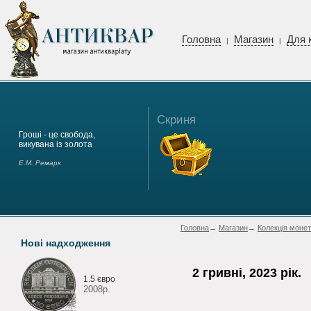
Головна
Магазин
Для 
|
|
Скриня
Гроші - це свобода,
викувана із золота
Е.М. Ремарк
Головна
→
Магазин
→
Колекція монет
Нові надходження
2 гривні, 2023 рік.
1.5 євро
2008р.