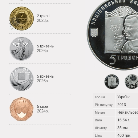
2 гривні
2023р.
5 гривень
2026р.
5 гривень
2026р.
Україна
Країна
2013
Рік випуску
5 євро
2024р.
Нейзильбе
Метал
16.54 г.
Вага
35 мм.
Діаметр
400 грн.
Ціна