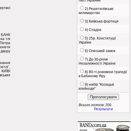
Лесі Українки
ертвої
2) Решетилівське
килимарство
3) Київська фортеця
4) Спадок
 БАНК
5) 25р. Конституції
на тлі
України
Петра
монети
6) Олеський замок
 двору
7) До 30-річчя
нання
Незалежності України
етлі`,
КИЇВ/
8) 80-ті роковини трагедії
вських
в Бабиному Яру
9) набір "Козацькі
клейноди"
Всього голосів
: 200
Результати