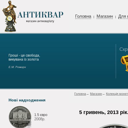
Головна
Магазин
Для 
|
|
Скр
Гроші - це свобода,
викувана із золота
Е.М. Ремарк
Головна
→
Магазин
→
Колекція монет
Нові надходження
5 гривень, 2013 рік
1.5 євро
2008р.