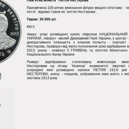
Пам'ятна монета "Петля Нестерова"
Присвячена 100-річчю виконання фігури вищого пілотажу - `м
петлі`, відомої також як `петля Нестерова`.
Тираж: 30 000 шт.
КМ.5.
Аверс:
угорі розміщено напис півколом НАЦІОНАЛЬНИЙ
УКРАЇНИ, ліворуч - малий Державний Герб України, у центрі - 
декоративного планшета з планом польоту - портрет 
Нестерова, праворуч від якого позначення року карбування 
2013; унизу - номінал 5 ГРИВЕНЬ та логотип Монетного
Національного банку України
Реверс:
відображено стилізовану композицію вико
Нестеровим на літаку `Ньюпор` знаменитої `мертвої п
усередині якої розміщено написи ПЕТЛЯ/ 1913/ рік/ 
НЕСТЕРОВА, унизу - глядачів, зображення яких взято з киї
листівок 1913 року
р