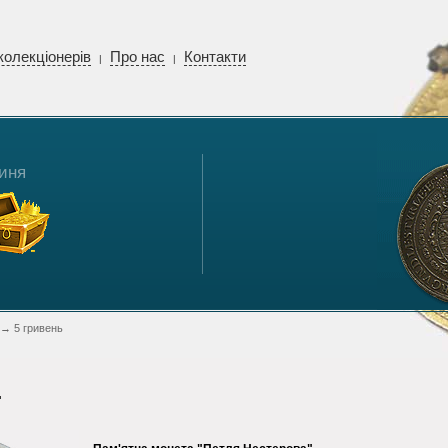
колекціонерів
Про нас
Контакти
|
|
иня
→ 5 гривень
.