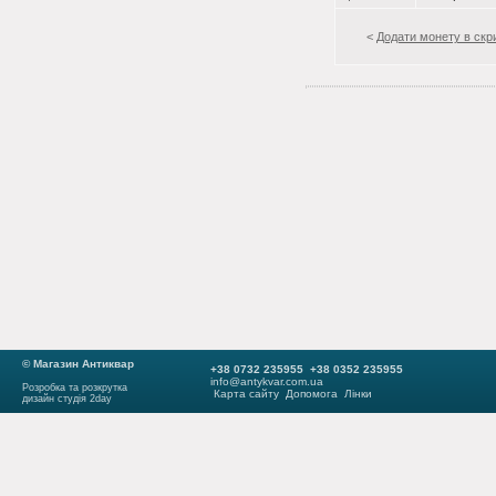
<
Додати монету в скр
© Магазин Антиквар
+38 0732 235955 +38 0352 235955
info@antykvar.com.ua
Розробка та розкрутка
Карта сайту
Допомога
Лінки
дизайн студія 2day