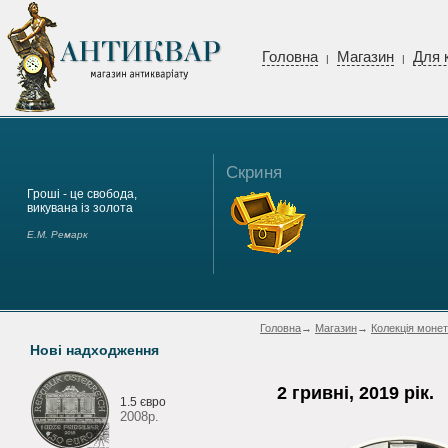
Головна
Магазин
Для 
|
|
Скриня
Гроші - це свобода,
викувана із золота
Е.М. Ремарк
Головна
→
Магазин
→
Колекція монет
Нові надходження
2 гривні, 2019 рік.
1.5 євро
2008р.