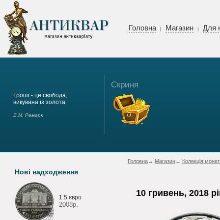
Головна
Магазин
Для 
|
|
Скриня
Гроші - це свобода,
викувана із золота
Е.М. Ремарк
Головна
→
Магазин
→
Колекція монет
Нові надходження
10 гривень, 2018 рі
1.5 євро
2008р.