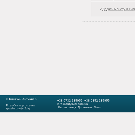
<
Додати монету в скр
© Магазин Антиквар
+38 0732 235955 +38 0352 235955
info@antykvar.com.ua
Розробка та розкрутка
Карта сайту
Допомога
Лінки
дизайн студія 2day