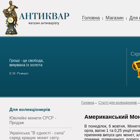
Головна
Магазин
Для 
|
|
Скр
Гроші - це свобода,
викувана із золота
Е.М. Ремарк
Головна
→
Статті для колекціонерів
→
Для колекціонерів
Американський Мон
Ювілейні монети СРСР -
Продаж
В понеділок, 6 жовтня, Монет
орла, вагою 1 та 0,25 унції 
Українська "В єдності - сила"
припиняв випуск цих монет, а
серед кращих монет світу.
причини підвищеного попиту