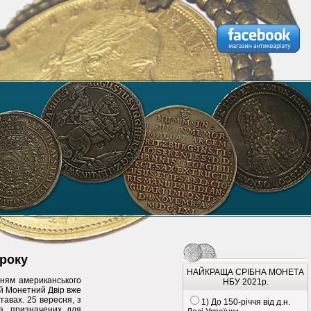
 року
НАЙКРАЩА СРІБНА МОНЕТА
нням американського
НБУ 2021р.
ий Монетний Двір вже
авах. 25 вересня, з
1) До 150-річчя від д.н.
а, призначених для