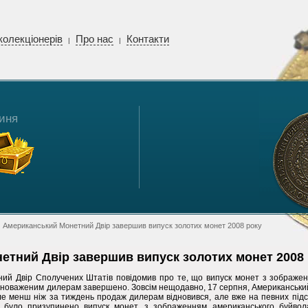
колекціонерів
Про нас
Контакти
|
|
иня
 Американський Монетний Двір завершив випуск золотих монет 2008 року
етний Двір завершив випуск золотих монет 2008
ний Двір Сполучених Штатів повідомив про те, що випуск монет з зображе
уповноваженим дилерам завершено. Зовсім нещодавно, 17 серпня, Американськ
ле менш ніж за тиждень продаж дилерам відновився, але вже на певних підст
, було призупинено випуск монет, з зображенням американського буйвол