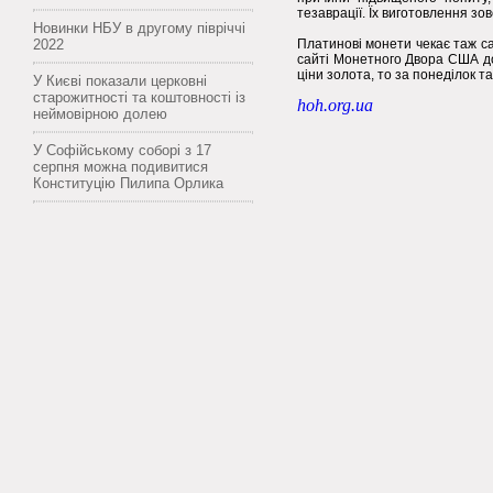
тезаврації. Їх виготовлення зо
Новинки НБУ в другому півріччі
2022
Платинові монети чекає таж с
сайті Монетного Двора США до
ціни золота, то за понеділок т
У Києві показали церковні
старожитності та коштовності із
hoh.org.ua
неймовірною долею
У Софійському соборі з 17
серпня можна подивитися
Конституцію Пилипа Орлика