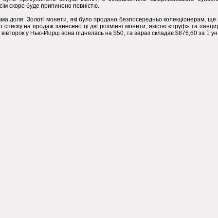
всім скоро буде припинено повністю.
ама доля. Золоті монети, які було продано безпосередньо колекціонерам, ще
 списку на продаж занесено ці дві розмінні монети, якістю «пруф» та «анци
а вівторок у Нью-Йорці вона піднялась на $50, та зараз складає $876,60 за 1 ун