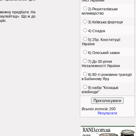
Лесі Українки
2) Решетилівське
 можна придбати. На
килимарство
ркулейтед». Що ж до
цію.
3) Київська фортеця
4) Спадок
5) 25р. Конституції
України
6) Олеський замок
7) До 30-річчя
Незалежності України
8) 80-ті роковини трагедії
в Бабиному Яру
9) набір "Козацькі
клейноди"
Всього голосів
: 200
Результати