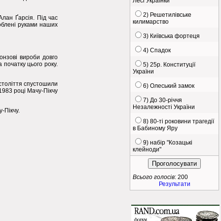
Лесі Українки
2) Решетилівське
Алан Ґарсія. Під час
килимарство
роблені руками наших
3) Київська фортеця
4) Спадок
ронзові вироби довго
 початку цього року.
5) 25р. Конституції
України
I століття спустошили
6) Олеський замок
1983 році Мачу-Пікчу
7) До 30-річчя
Незалежності України
-Пікчу.
8) 80-ті роковини трагедії
в Бабиному Яру
9) набір "Козацькі
клейноди"
Всього голосів
: 200
Результати