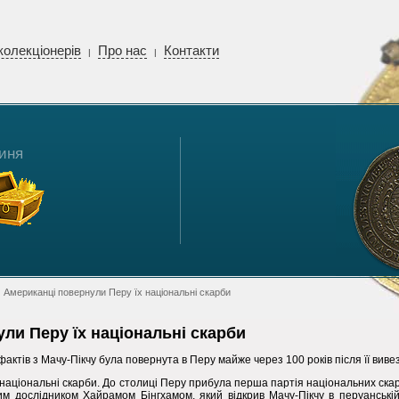
колекціонерів
Про нас
Контакти
|
|
иня
 Американці повернули Перу їх національні скарби
ли Перу їх національні скарби
актів з Мачу-Пікчу була повернута в Перу майже через 100 років після її виве
національні скарби. До столиці Перу прибула перша партія національних ска
им дослідником Хайрамом Бінгхамом, який відкрив Мачу-Пікчу
в перуанській