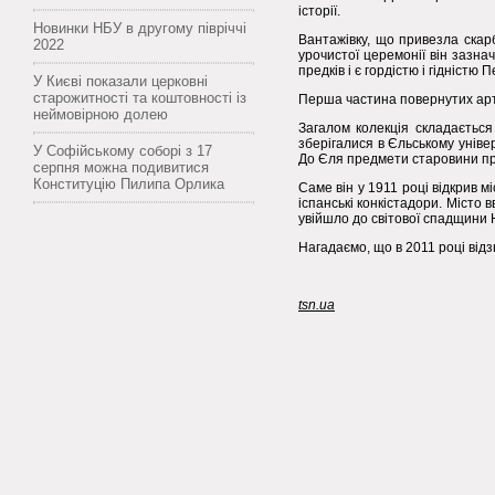
історії.
Новинки НБУ в другому півріччі
Вантажівку, що привезла скар
2022
урочистої церемонії він зазнач
предків і є гордістю і гідністю П
У Києві показали церковні
старожитності та коштовності із
Перша частина повернутих арте
неймовірною долею
Загалом колекція складається 
зберігалися в Єльському уніве
У Софійському соборі з 17
До Єля предмети старовини при
серпня можна подивитися
Конституцію Пилипа Орлика
Саме він у 1911 році відкрив м
іспанські конкістадори. Місто
увійшло до світової спадщини
Нагадаємо, що в 2011 році від
tsn.ua