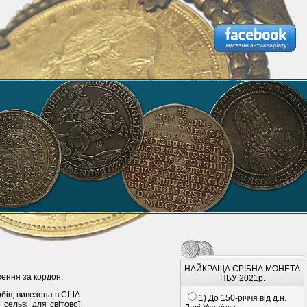
НАЙКРАЩА СРІБНА МОНЕТА
зення за кордон.
НБУ 2021р.
рбів, вивезена в США
1) До 150-річчя від д.н.
 сельві для світової