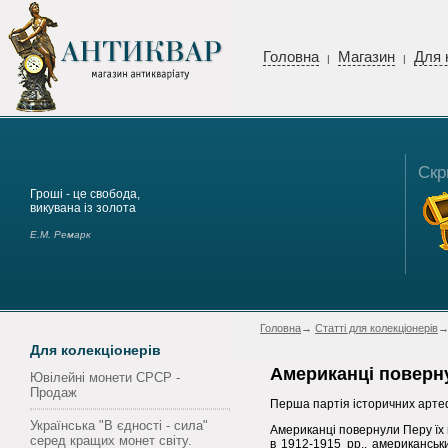
Головна
Магазин
Для 
|
|
Скр
Гроші - це свобода,
викувана із золота
Е.М. Ремарк
Головна
→
Статті для колекціонерів
→
Для колекціонерів
Американці поверну
Ювілейні монети СРСР -
Продаж
Перша партія історичних артеф
Українська "В єдності - сила"
Американці повернули Перу їх 
серед кращих монет світу.
в 1912-1915 рр.. американськ