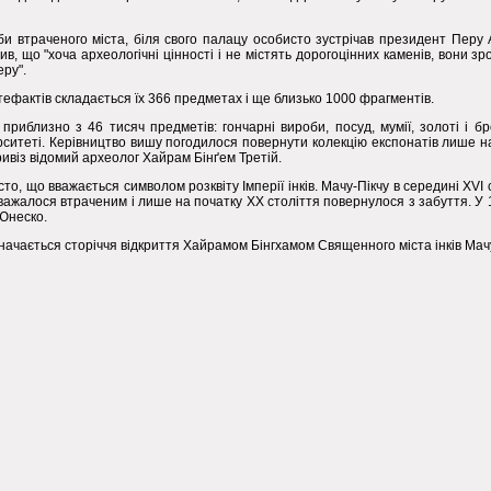
би втраченого міста, біля свого палацу особисто зустрічав президент Перу 
ив, що "хоча археологічні цінності і не містять дорогоцінних каменів, вони з
еру".
фактів складається їх 366 предметах і ще близько 1000 фрагментів.
приблизно з 46 тисяч предметів: гончарні вироби, посуд, мумії, золоті і б
рситеті. Керівництво вишу погодилося повернути колекцію експонатів лише на
віз відомий археолог Хайрам Бінґем Третій.
істо, що вважається символом розквіту Імперії інків. Мачу-Пікчу в середині XV
 вважалося втраченим і лише на початку XX століття повернулося з забуття. У 
 Юнеско.
значається сторіччя відкриття Хайрамом Бінгхамом Священного міста інків Мачу