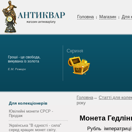
Головна
Магазин
Для 
|
|
Скриня
Гроші - це свобода,
викувана із золота
Е.М. Ремарк
Головна
→
Статті для коле
року
Для колекціонерів
Ювілейні монети СРСР -
Продаж
Монета Гедлін
Українська "В єдності - сила"
Рубль імператриці А
серед кращих монет світу.