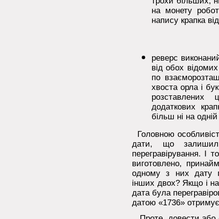
трохи більших, н
на монету роботи
напису крапка ві
реверс виконаний
від обох відоми
по взаєморозташ
хвоста орла і бук
розставлених 
додаткових крап
більш ні на одній
Головною особливістю
дати, що залишил
перегравірування. І т
виготовлено, принайм
одному з них дату п
інших двох? Якщо і на
дата була перегравіров
датою «1736» отримує
Проте, довести або 