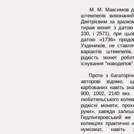
М. М. Максимов дов
штемпелів виконани
Дмітрієвим за зразко
тираж монет з датою 
100, і 2571), при ць
датою «1736» продо
Уздеников, не ставл
варіантів штемпелів
рідкість монет роб
існування "новоделов"
Проте з багаторічно
авторові відомо, 
карбованих навіть зн
900, 1002, 2140 екз. 
любительського колек
рідкісні монети, пр
руки», завжди залиша
Гедлінгеровський же 
колекціях практично 
нумізмат, навіть