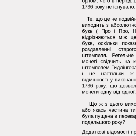
орлом, чого в період 
1736 року не існувало.
Те, що це не подвійн
виходить з абсолютно
букв ( Про і Про, Н
відрізняються між це
букв, оскільки пок
роздавленні старо
штемпеля. Ретельне
монеті свідчить на 
штемпелем Гидлінгера 
і це настільки ж 
відмінності у виконанн
1736 року, що дозвол
монети одну від одної.
Що ж з цього виход
або якась частина ти
була пущена в перека
подальшого року?
Додаткові відомості п