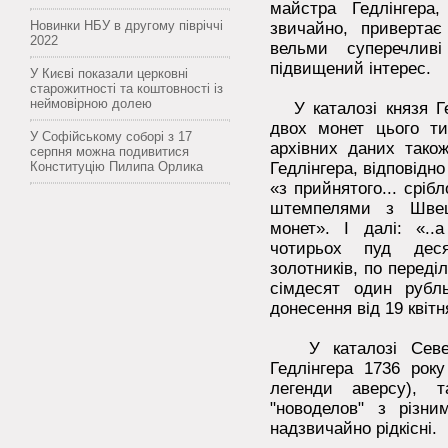
майстра Гедлінгера
Новинки НБУ в другому півріччі
звичайно, привертає 
2022
вельми суперечливі
підвищений інтерес.
У Києві показали церковні
старожитності та коштовності із
неймовірною долею
У каталозі князя Ге
двох монет цього ти
У Софійському соборі з 17
архівних даних тако
серпня можна подивитися
Конституцію Пилипа Орлика
Гедлінгера, відповідно
«з прийнятого... сріб
штемпелями з Швеці
монет». І далі: «..
чотирьох пуд деся
золотників, по переді
сімдесят один рубль
донесення від 19 квітн
У каталозі Севери
Гедлінгера 1736 року
легенди аверсу), 
"новоделов" з різни
надзвичайно рідкісні.