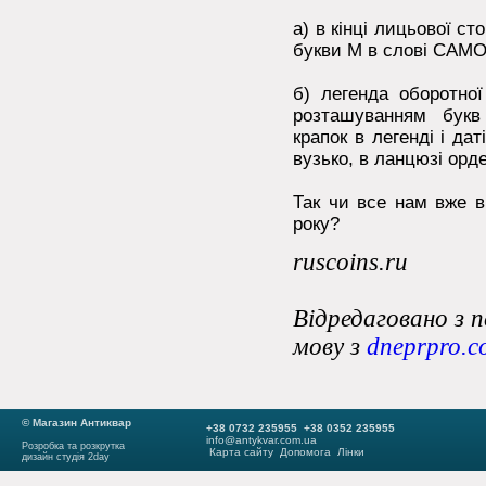
a) в кінці лицьової ст
букви М в слові САМ
б) легенда оборотної
розташуванням бук
крапок в легенді і да
вузько, в ланцюзі орде
Так чи все нам вже в
року?
ruscoins.ru
Відредаговано з п
мову з
dneprpro.c
© Магазин Антиквар
+38 0732 235955 +38 0352 235955
info@antykvar.com.ua
Розробка та розкрутка
Карта сайту
Допомога
Лінки
дизайн студія 2day