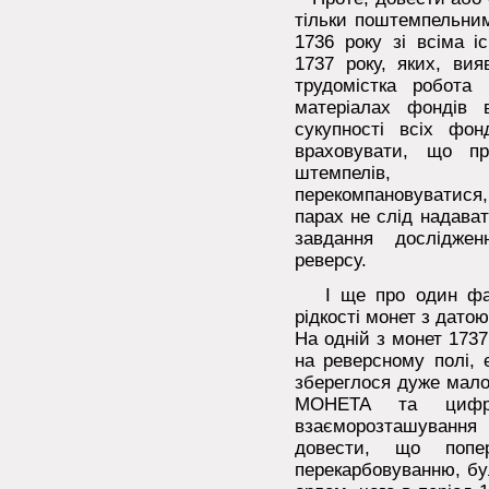
тільки поштемпельним
1736 року зі всіма 
1737 року, яких, вия
трудомістка робота
матеріалах фондів 
сукупності всіх фо
враховувати, що п
штемпелів, м
перекомпановуватися
парах не слід надава
завдання досліджен
реверсу.
І ще про один факт
рідкості монет з датою
На одній з монет 1737 
на реверсному полі, 
збереглося дуже мало:
МОНЕТА та цифр
взаєморозташуван
довести, що попе
перекарбовуванню, бул