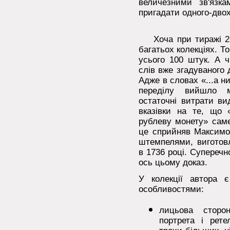
величезними зв'язка
пригадати одного-двох
Хоча при тиражі 267
багатьох колекціях. Т
усього 100 штук. А ч
слів вже згадуваного 
Адже в словах «...а ни
переділу вийшло м
остаточні витрати ви
вказівки на те, що 
рублеву монету» сам
це сприйняв Максимов
штемпелями, виготов
в 1736 році. Суперечн
ось цьому доказ.
У колекції автора 
особливостями:
лицьова сторо
портрета і рете