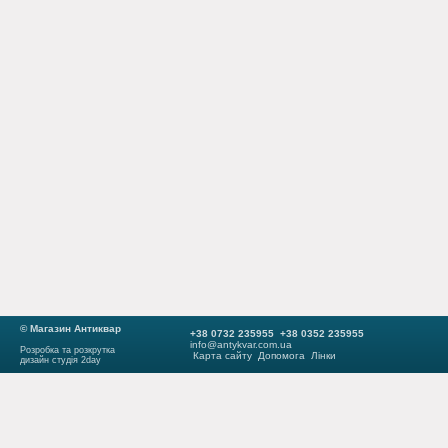
© Магазин Антиквар
+38 0732 235955 +38 0352 235955
info@antykvar.com.ua
Розробка та розкрутка
Карта сайту
Допомога
Лінки
дизайн студія 2day