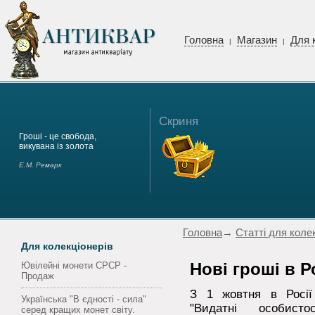
Головна
Магазин
Для 
|
|
Скриня
Гроші - це свобода,
викувана із золота
Е.М. Ремарк
Головна
→
Статті для коле
Для колекціонерів
Ювілейні монети СРСР -
Нові гроші в Р
Продаж
З 1 жовтня в Росії
Українська "В єдності - сила"
"Видатні особист
серед кращих монет світу.