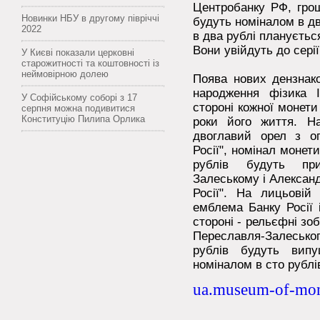
Центробанку РФ, грош
Новинки НБУ в другому півріччі
будуть номіналом в два
2022
в два рублі плануєтьс
Вони увійдуть до серії
У Києві показали церковні
старожитності та коштовності із
неймовірною долею
Поява нових дензнако
народження фізика 
У Софійському соборі з 17
стороні кожної монети
серпня можна подивитися
Конституцію Пилипа Орлика
роки його життя. На
двоглавий орел з о
Росії", номінал монети
рублів будуть пр
Залеському і Александ
Росії". На лицьовій
емблема Банку Росії 
стороні - рельєфні зо
Переславля-Залеськог
рублів будуть вип
номіналом в сто рублів
ua.museum-of-mon