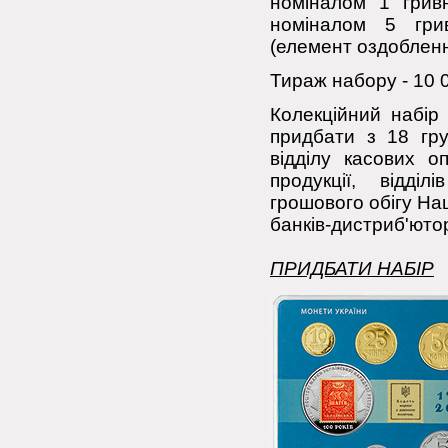
номіналом 1 гривн
номіналом 5 гри
(елемент оздобленн
Тираж набору - 10 
Колекційний набір
придбати з 18 гру
відділу касових оп
продукції, відді
грошового обігу Нац
банків-дистриб'ютор
ПРИДБАТИ НАБІР