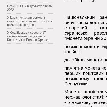
Новинки НБУ в другому півріччі
2022
Національний ба
У Києві показали церковні
старожитності та коштовності із
випускає колекційн
неймовірною долею
створений з мет
Української рево
У Софійському соборі з 17
серпня можна подивитися
"Монети України 20
Конституцію Пилипа Орлика
розмінні монети Ук
копійок;
дві обігові монети 
пам'ятна монета но
перших поштових м
розмінному грошо
Республіки.
Монети номіналам
нержавіючої сталі; 
- із низьковуглецев