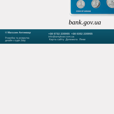
bank.gov.ua
© Магазин Антиквар
+38 0732 235955 +38 0352 235955
info@antykvar.com.ua
Розробка та розкрутка
Карта сайту
Допомога
Лінки
дизайн студія 2day