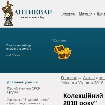
Головна
Магазин
Для 
|
|
Скриня
Гроші - це свобода,
викувана із золота
Е.М. Ремарк
Головна
→
Статті для
Для колекціонерів
"Монети України 2018 
Ювілейні монети СРСР -
Продаж
Колекційний 
Українська "В єдності - сила"
2018 року"
серед кращих монет світу.