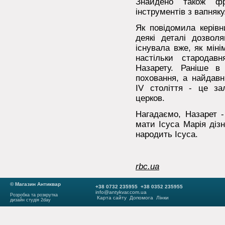
Знайдено також фр
інструментів з вапняку
Як повідомила керівн
деякі деталі дозвол
існувала вже, як мін
настільки стародав
Назарету. Раніше в
поховання, а найдавн
IV століття - це за
церков.
Нагадаємо, Назарет - 
мати Ісуса Марія діз
народить Ісуса.
rbc.ua
© Магазин Антиквар
+38 0732 235955 +38 0352 235955
info@antykvar.com.ua
Розробка та розкрутка
Карта сайту
Допомога
Лінки
дизайн студія 2day