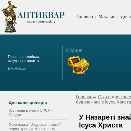
Головна
Магазин
Для 
|
|
Скриня
Гроші - це свобода,
викувана із золота
Е.М. Ремарк
Головна
→
Статті для коле
будинок часів Ісуса Христа
Для колекціонерів
Ювілейні монети СРСР -
Продаж
У Назареті зн
Ісуса Христа
Українська "В єдності - сила"
серед кращих монет світу.