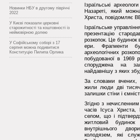
Ізраїльські археолог
Новинки НБУ в другому півріччі
Назареті, який можн
2022
Христа, повідомляє В
У Києві показали церковні
Ізраїльське управлінн
старожитності та коштовності із
неймовірною долею
презентацію стародав
розкопок. Це будинок в
У Софійському соборі з 17
ери. Фрагменти б
серпня можна подивитися
археологічних розкоп
Конституцію Пилипа Орлика
побудованої в 1969 р
споруджена на за
найдавнішу з яких збуд
За словами вчених, 
жили люди дві тисяч
залишки стіни і ємніс
Згідно з нечисленни
часів Ісуса Христа,
селом, що і підтверд
житловий будинок
внутрішнього дво
колодязем, які слу