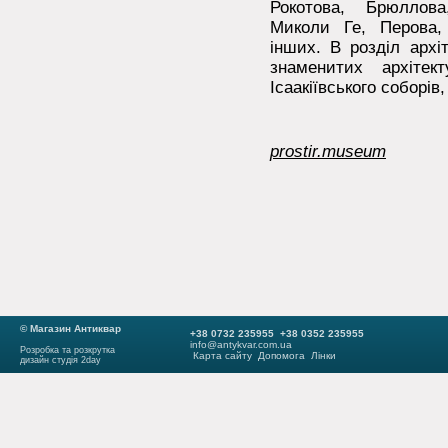
Рокотова, Брюллова
Миколи Ге, Перова,
інших. В розділ архі
знаменитих архітек
Ісаакіївського соборів
prostir.museum
© Магазин Антиквар
+38 0732 235955 +38 0352 235955
info@antykvar.com.ua
Розробка та розкрутка
Карта сайту
Допомога
Лінки
дизайн студія 2day