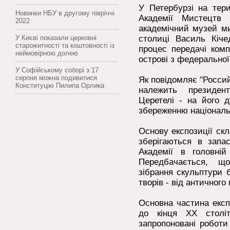
У Петербурзі на тери
Новинки НБУ в другому півріччі
Академії Мистецтв 
2022
академічний музей ми
У Києві показали церковні
столиці Василь Кіче
старожитності та коштовності із
процес передачі комп
неймовірною долею
острові з федеральної
У Софійському соборі з 17
серпня можна подивитися
Як повідомляє "Россий
Конституцію Пилипа Орлика
належить президен
Церетелі - на його 
збереженню національн
Основу експозиції скл
зберігаються в запа
Академії в головній 
Передбачається, що
зібрання скульптури 
творів - від античного
Основна частина експ
до кінця XX століт
запропоновані роботи