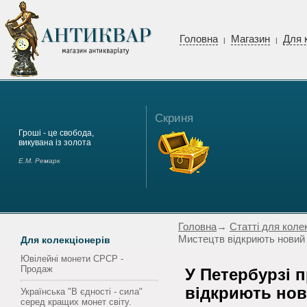
Головна
Магазин
Для 
|
|
Скриня
Гроші - це свобода,
викувана із золота
Е.М. Ремарк
Головна
→
Статті для коле
Мистецтв відкриють новий
Для колекціонерів
Ювілейні монети СРСР -
Продаж
У Петербурзі 
відкриють нов
Українська "В єдності - сила"
серед кращих монет світу.