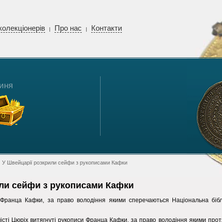
колекціонерів
Про нас
Контакти
|
|
иня
 У Швейцарії розкрили сейфи з рукописами Кафки
или сейфи з рукописами Кафки
Франца Кафки, за право володіння якими сперечаються Національна біблі
істі Цюріх витягнуті рукописи Франца Кафки, за право володіння якими прот