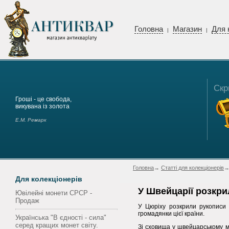
Головна
Магазин
Для 
|
|
Скр
Гроші - це свобода,
викувана із золота
Е.М. Ремарк
Головна
→
Статті для колекціонерів
→
Для колекціонерів
У Швейцарії розкр
Ювілейні монети СРСР -
Продаж
У Цюріху розкрили рукописи 
громадянки цієї країни.
Українська "В єдності - сила"
серед кращих монет світу.
Зі сховища у швейцарському м