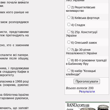
Лесі Українки
і вже почали вивчати
ки.
2) Решетилівське
килимарство
яких ніхто раніше не
3) Київська фортеця
також розпорядився
4) Спадок
ристи, представники
5) 25р. Конституції
і теж претендують на
України
6) Олеський замок
сно, хто є законним
7) До 30-річчя
Незалежності України
 спалити всі папери.
никли після обшуку,
8) 80-ті роковини трагедії
в Бабиному Яру
ника, і продовжував
9) набір "Козацькі
вав спадщину Кафки в
клейноди"
верситету.
 власника в 1968 році
а (зокрема, рукопис
Всього голосів
: 200
Результати
на бібліотека Ізраїлю
старовинні рукописи,
ключають, що заповіт