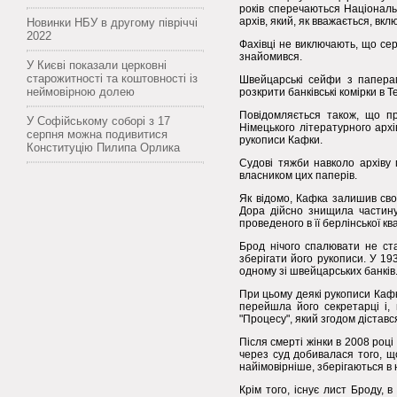
років сперечаються Національн
архів, який, як вважається, вкл
Новинки НБУ в другому півріччі
2022
Фахівці не виключають, що сер
знайомився.
У Києві показали церковні
старожитності та коштовності із
Швейцарські сейфи з паперам
неймовірною долею
розкрити банківські комірки в Т
Повідомляється також, що пр
У Софійському соборі з 17
Німецького літературного архі
серпня можна подивитися
рукописи Кафки.
Конституцію Пилипа Орлика
Судові тяжби навколо архіву 
власником цих паперів.
Як відомо, Кафка залишив сво
Дора дійсно знищила частину 
проведеного в її берлінської кв
Брод нічого спалювати не ста
зберігати його рукописи. У 1
одному зі швейцарських банків
При цьому деякі рукописи Кафки
перейшла його секретарці і,
"Процесу", який згодом дістався
Після смерті жінки в 2008 році
через суд добивалася того, щ
найімовірніше, зберігаються в 
Крім того, існує лист Броду, 