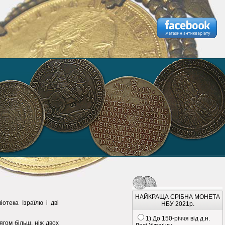
НАЙКРАЩА СРІБНА МОНЕТА
отека Ізраїлю і дві
НБУ 2021р.
1) До 150-річчя від д.н.
ягом більш, ніж двох