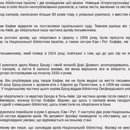
а бібліотека Ізраїлю і дві громадянки цієї країни. Німецькі літературознавц
ючає в себе безліч неопублікованих рукописів, а також листи, малюнки та листів
ед паперів, написаних більше 80 років тому, є унікальні рукописи, з вмістом 
и Кафки відкрили за постановою ізраїльського суду. Тижнем раніше він 
ель-Авіві, де зберігалася інша частина архіву письменника.
и розтині архіву, що зберігався в Цюріху з 1956 року, були присутні ю
ву та Національної бібліотеки Ізраїлю, а також сестри Єва і Рут Хоффе, як
письменника, який помер в 1924 році, пов'язані з тим, що до цих пір не я
ї рукописи другу Максу Броду і своій коханій Дорі Діамант, розпорядившись
паперів, а листи й записні книжки, які жінка вирішила все ж зберегти, з
артирі гестапівцями на початку 1930-х років.
в. Він опублікував ряд творів Кафки, які не були видані за життя письмен
939 році Брод разом з архівом втік з Європи до Палестини, а в 1956-му схо
. У подальшому частину цього ахріва Брод віддав бібліотеці Оксфордського уні
 зберігалися і в квартирі Брода в Тель-Авіві. Ця частина архіву після смерті
 ймовірно, коханці Естер Хоффе. Відомо, що щось з паперів жінка продал
 одній з німецьких бібліотек), щось помістили на зберігання в банк.
 рукописи перейшли в руки її доньок, Єви і Рут. У наступні два роки Національ
об сестри відкрили архів. Як аргумент фахівці приводили ту обставину, що 
невідповідних умовах, що відбивається на їхньому стані.
в якому він пише, що заповідав архів Національній бібліотеці. Фахівці не ви