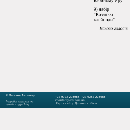
Бабиному Яру
9) набір
"Козацькі
клейноди"
Всього голосів
© Магазин Антиквар
+38 0732 235955 +38 0352 235955
info@antykvar.com.ua
Розробка та розкрутка
Карта сайту
Допомога
Лінки
дизайн студія 2day