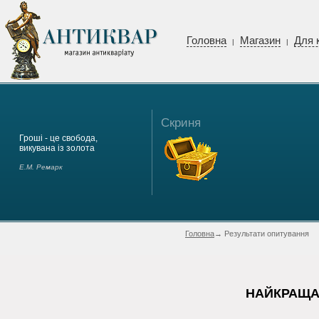
Головна
Магазин
Для 
|
|
Скриня
Гроші - це свобода,
викувана із золота
Е.М. Ремарк
Головна
→ Результати опитування
НАЙКРАЩА