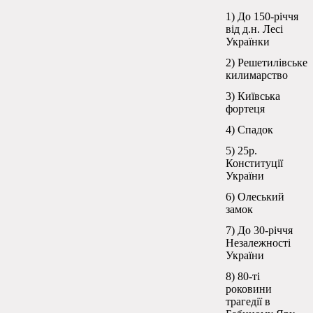
1) До 150-річчя
від д.н. Лесі
Українки
2) Решетилівське
килимарство
3) Київська
фортеця
4) Спадок
5) 25р.
Конституції
України
6) Олеський
замок
7) До 30-річчя
Незалежності
України
8) 80-ті
роковини
трагедії в