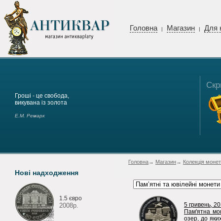
Головна
Магазин
Для 
|
|
Скр
Гроші - це свобода,
викувана із золота
Е.М. Ремарк
Головна
→
Магазин
→
Колекція монет
Нові надходження
1.5 євро
5 гривень, 20
2008р.
Пам'ятна мон
озер, до яки