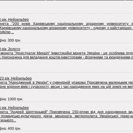
6 рік, Нейзильбер
нета "200 років Харківському національному аграрному університету ім
арківському національному аграрному університету - одному з найстаріших 
офілю,...
Ціна: 300 грн.
3 рік, Золото
 монета "Архістратиг Михаїл" Інвестиційні монети України - це особлива гру
ка призначена для вкладання коштів інвесторами - фізичними та юридичними 
023 рік, Нейзильбер
ета "Народжений в Україні" у сувенірній упаковці Присвячена маленьким укр
рне коріння віків і сучасності, місце і час народження яких на цій землі не ви
Ціна: 1000 грн.
5 рік, Нейзильбер
нета "Андрей Шептицький" Присвячена 150-річчю від дня народження вид
 громадсько-культурного діяча, мецената, митрополита Української греко-к
цького...
Ціна: 400 грн.