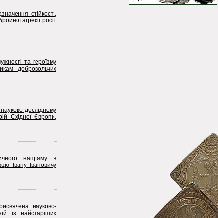
начення стійкості,
ройної агресії росії.
ужності та героїзму
никам добровольчих
науково-дослідному
рій Східної Європи,
тичного напряму в
вцю Івану Івановичу
рисвячена науково-
ній із найстаріших