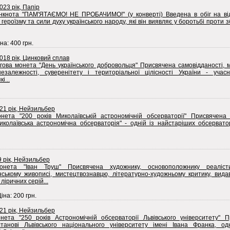
023 рік, Папір
нкнота "ПАМ'ЯТАЄМО! НЕ ПРОБАЧИМО!" (у конверті) Введена в обіг на відз
героїзму та сили духу українського народу, які він виявляє у боротьбі проти зб
на: 400 грн.
2018 рік, Цинковий сплав
гова монета "День українського добровольця" Присвячена самовідданості, м
незалежності, суверенітету і територіальної цілісності України - учас
і...
021 рік, Нейзильбер
нета "200 років Миколаївській астрономічній обсерваторії" Присвячена 
Миколаївська астрономічна обсерваторія" - одній із найстаріших обсервато
9 рік, Нейзильбер
онета "Іван Труш" Присвячена художнику, основоположнику реаліс
їнському живописі, мистецтвознавцю, літературно-художньому критику, вида
ліричних серій...
Ціна: 200 грн.
021 рік, Нейзильбер
нета "250 років Астрономічній обсерваторії Львівського університету" П
станові Львівського національного університету імені Івана Франка, од