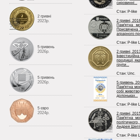
сировинні...
Стан: P-like
2 гривні
2023р.
2 гривні, 201
Пам'ятна мо
Присвячена Х
аграрного пр
Стан: P-like 
5 гривень
2026р.
2 гривні, 201
Інвестиційна
продукції, я
групи...
Стан: Unc.
5 гривень
2026р.
5 гривень, 2
Пам'ятна мон
собі животво
долоньках...
Стан: P-like 
5 євро
2024р.
2 гривні, 201
Пам'ятна мо
політичного,
Андрея Шепти
Стан: P-like 