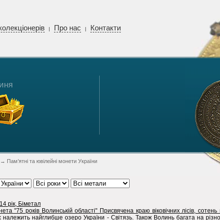
колекціонерів
Про нас
Контакти
|
|
иня
→ Пам’ятні та ювілейні монети України
14 рік, Біметал
ета "75 років Волинській області" Присвячена краю віковічних лісів, сотень 
х належить найглибше озеро України - Світязь. Також Волинь багата на різн