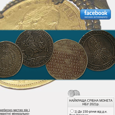
НАЙКРАЩА СРІБНА МОНЕТА
НБУ 2021р.
небесно-чистих рік і
1) До 150-річчя від д.н.
оманітні мінерально-