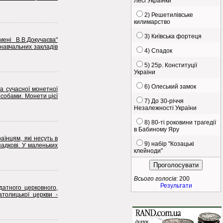
Лесі Українки
2) Решетилівське
килимарство
3) Київська фортеця
ені В.В.Докучаєва"
навчальних закладів
4) Спадок
5) 25р. Конституції
України
6) Олеський замок
па сучасної монетної
особами. Монети цієї
7) До 30-річчя
Незалежності України
8) 80-ті роковини трагедії
в Бабиному Яру
аїнцям, які несуть в
9) набір "Козацькі
падкові. У маленьких
клейноди"
Всього голосів
: 200
Результати
атного церковного,
атолицької церкви -