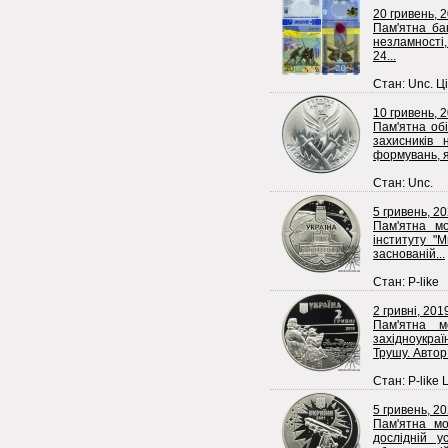
20 гривень, 2
Пам'ятна ба
незламності, 
24...
Стан: Unc. Ці
10 гривень, 
Пам'ятна обі
захисників 
формувань, як
Стан: Unc.
5 гривень, 2
Пам'ятна мо
інституту "
заснованій...
Стан: P-like
2 гривні, 201
Пам'ятна м
західноукра
Трушу. Автор 
Стан: P-like 
5 гривень, 2
Пам'ятна мо
дослідній у