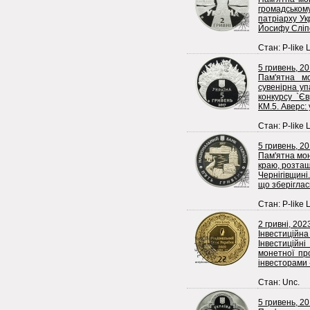
громадськом
патріарху Ук
Йосифу Сліпо
Стан: P-like 
5 гривень, 2
Пам'ятна м
сувенірна уп
конкурсу `Єв
КМ.5. Аверс: 
Стан: P-like 
5 гривень, 20
Пам'ятна мон
краю, розташ
Чернігівщині
що зберіглас
Стан: P-like 
2 гривні, 202
Інвестиційна
Інвестиційні
монетної пр
інвесторами 
Стан: Unc.
5 гривень, 2