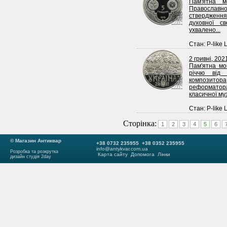
Пам'ятна м
Православно
ствердженням
духовної с
ухвалено...
Стан: P-like 
2 гривні, 202
Пам'ятна мо
річчю від 
композитора
реформатор
класичної муз
Стан: P-like 
Сторінка:
1
2
3
4
5
6
© Магазин Антиквар
+38 0732 235955 +38 0352 235955
info@antykvar.com.ua
Розробка та розкрутка
Карта сайту
Допомога
Лінки
дизайн студія 2day