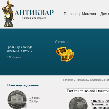
Головна
Магазин
Для 
|
|
Скриня
Гроші - це свобода,
викувана із золота
Е.М. Ремарк
Головна
→
Магазин
→
Колекція монет
Нові надходження
1.5 євро
5 гривень, 20
2008р.
Пам'ятна мо
перепохованн