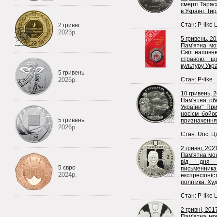
смерті Тарас
в Україні. Тир
Стан: P-like 
2 гривні
2023р.
5 гривень, 2
Пам'ятна мон
Світ наповн
стравою, щ
культуру Укра
5 гривень
2026р.
Стан: P-like
10 гривень, 
Пам'ятна об
України" Пр
носієм бойов
5 гривень
призначенням
2026р.
Стан: Unc. Ці
2 гривні, 202
Пам'ятна мо
від дня н
5 євро
письменни
2024р.
експресіоні
політика. Худ
Стан: P-like 
2 гривні, 201
Пам'ятна мо